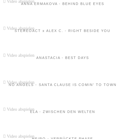
Video abspielen
ANNA ERMAKOVA - BEHIND BLUE EYES
Video abspielen
STEREOACT x ALEX C. - RIGHT BESIDE YOU
Video abspielen
ANASTACIA - BEST DAYS
Video abspielen
NO ANGELS - SANTA CLAUSE IS COMIN' TO TOWN
Video abspielen
ELA - ZWISCHEN DEN WELTEN
Video abspielen
HE/RO - VERRÜCKTE PHASE