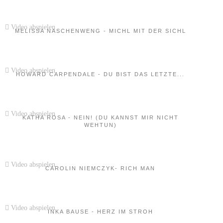
Video abspielen
MELISSA NASCHENWENG - MICHL MIT DER SICHL
Video abspielen
HOWARD CARPENDALE - DU BIST DAS LETZTE...
Video abspielen
KATHA ROSA - NEIN! (DU KANNST MIR NICHT
WEHTUN)
Video abspielen
CAROLIN NIEMCZYK- RICH MAN
Video abspielen
INKA BAUSE - HERZ IM STROH